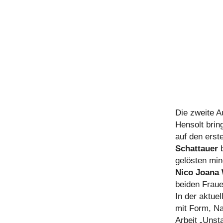
Die zweite 
Hensolt brin
auf den erst
Schattauer
b
gelösten min
Nico Joana
beiden Fraue
In der aktue
mit Form, Na
Arbeit „Uns