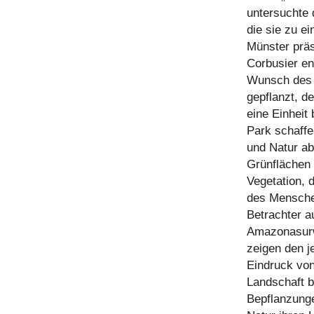
untersuchte 
die sie zu e
Münster präs
Corbusier en
Wunsch des 
gepflanzt, d
eine Einheit
Park schaffe
und Natur ab
Grünflächen 
Vegetation, 
des Menschen
Betrachter a
Amazonasurw
zeigen den j
Eindruck von
Landschaft 
Bepflanzunge