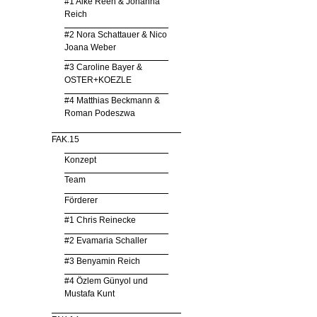
#1 Alke Reeh & Johanna
Reich
#2 Nora Schattauer & Nico
Joana Weber
#3 Caroline Bayer &
OSTER+KOEZLE
#4 Matthias Beckmann &
Roman Podeszwa
FAK.15
Konzept
Team
Förderer
#1 Chris Reinecke
#2 Evamaria Schaller
#3 Benyamin Reich
#4 Özlem Günyol und
Mustafa Kunt