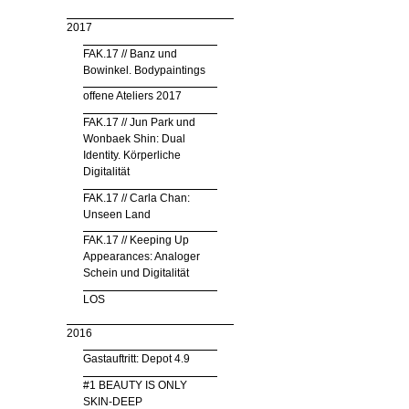
2017
FAK.17 // Banz und
Bowinkel. Bodypaintings
offene Ateliers 2017
FAK.17 // Jun Park und
Wonbaek Shin: Dual
Identity. Körperliche
Digitalität
FAK.17 // Carla Chan:
Unseen Land
FAK.17 // Keeping Up
Appearances: Analoger
Schein und Digitalität
LOS
2016
Gastauftritt: Depot 4.9
#1 BEAUTY IS ONLY
SKIN-DEEP