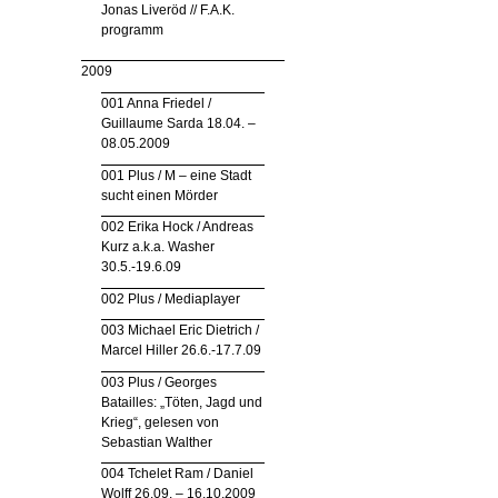
Jonas Liveröd // F.A.K.
programm
2009
001 Anna Friedel /
Guillaume Sarda 18.04. –
08.05.2009
001 Plus / M – eine Stadt
sucht einen Mörder
002 Erika Hock / Andreas
Kurz a.k.a. Washer
30.5.-19.6.09
002 Plus / Mediaplayer
003 Michael Eric Dietrich /
Marcel Hiller 26.6.-17.7.09
003 Plus / Georges
Batailles: „Töten, Jagd und
Krieg“, gelesen von
Sebastian Walther
004 Tchelet Ram / Daniel
Wolff 26.09. – 16.10.2009