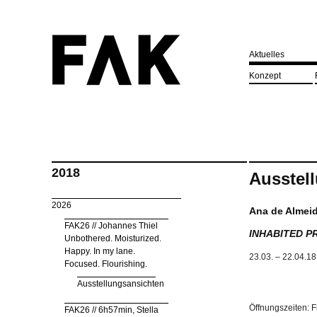
Aktuelles
Konzept
2018
Ausstel
2026
Ana de Almei
FAK26 // Johannes Thiel
INHABITED P
Unbothered. Moisturized.
Happy. In my lane.
23.03. – 22.04.18
Focused. Flourishing.
Ausstellungsansichten
Öffnungszeiten: Fr
FAK26 // 6h57min, Stella