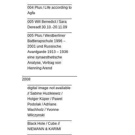
004 Plus / Life according to
Agfa
005 Will Benedict / Sara
Dereadt 30.10.-20.11.09
005 Plus / Westberliner
Battlerapschule 1996 –
2001 und Russische
Avantgarde 1913 – 1936
eine synaesthetische
Analyse, Vortrag von
Henning Arend
2008
digital image not available
// Sabine Huzikiewiz /
Holger Küper / Pawel
Podolak / Adriane
Wachholz / Yvonne
Wilczynski
Black Hole / Cube //
NIEMANN & KARIMI