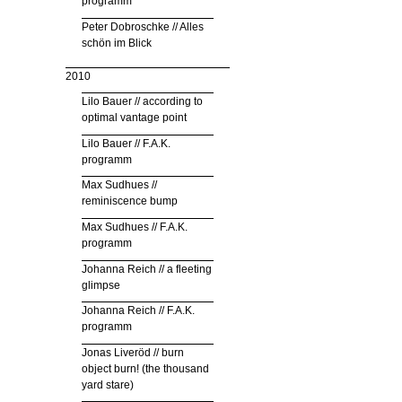
programm
Peter Dobroschke // Alles
schön im Blick
2010
Lilo Bauer // according to
optimal vantage point
Lilo Bauer // F.A.K.
programm
Max Sudhues //
reminiscence bump
Max Sudhues // F.A.K.
programm
Johanna Reich // a fleeting
glimpse
Johanna Reich // F.A.K.
programm
Jonas Liveröd // burn
object burn! (the thousand
yard stare)