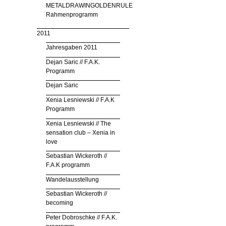
METALDRAWINGOLDENRULE
Rahmenprogramm
2011
Jahresgaben 2011
Dejan Saric // F.A.K.
Programm
Dejan Saric
Xenia Lesniewski // F.A.K
Programm
Xenia Lesniewski // The
sensation club – Xenia in
love
Sebastian Wickeroth //
F.A.K programm
Wandelausstellung
Sebastian Wickeroth //
becoming
Peter Dobroschke // F.A.K.