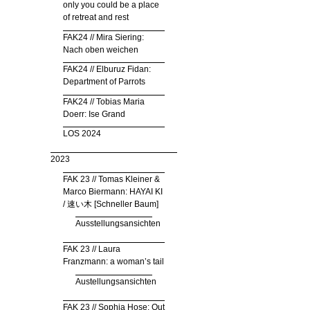
only you could be a place
of retreat and rest
FAK24 // Mira Siering:
Nach oben weichen
FAK24 // Elburuz Fidan:
Department of Parrots
FAK24 // Tobias Maria
Doerr: Ise Grand
LOS 2024
2023
FAK 23 // Tomas Kleiner &
Marco Biermann: HAYAI KI
/ 速い木 [Schneller Baum]
Ausstellungsansichten
FAK 23 // Laura
Franzmann: a woman’s tail
Austellungsansichten
FAK 23 // Sophia Hose: Out