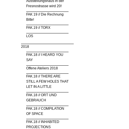
Ausstellungshaus in der
Fresnostrasse wird 20!
FAK 19 // Die Rechnung
Bitte!
FAK.19 // TORX
LOS
2018
FAK.18 // I HEARD YOU
SAY
Offene Ateliers 2018
FAK.18 // THERE ARE
STILL A FEW HOLES THAT
LET IN A LITTLE
FAK.18 // ORT UND
GEBRAUCH
FAK.18 // COMPILATION
OF SPACE
FAK.18 // INHABITED
PROJECTIONS