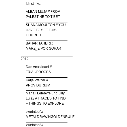
Ich stinke.
ALBAN MUJA // FROM
PALESTINE TO TIBET
SHANA MOULTON // YOU
HAVE TO SEE THIS
CHURCH
BAHAR TAHERI //
MARZ_E POR GOHAR
2012
Dan Acostioaei //
TRIAL/PROCES
Katja Pfeiffer //
PROVIDURIUM
Magali Lefebvre und Lilly
Lulay // TRACES TO FIND
– THINGS TO EXPLORE
zweintopf //
METALDRAWINGOLDENRULE
zweintopf //