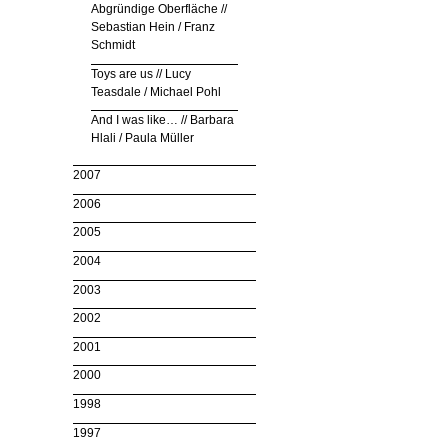
Abgründige Oberfläche //
Sebastian Hein / Franz
Schmidt
Toys are us // Lucy
Teasdale / Michael Pohl
And I was like… // Barbara
Hlali / Paula Müller
2007
2006
2005
2004
2003
2002
2001
2000
1998
1997