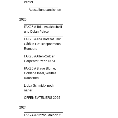
Winter
Ausstellungsansichten
2025
FAK25 // Tolia Astakhishvili
und Dylan Peirce
FAK25 // Ana Botezatu mit
Cătălin Ilie: Blasphemous
Rumours
FAK25 // Allen-Golder
Carpenter: Year 13 AT
FAK25 // Blaue Blume,
Goldene Insel, Weißes
Rauschen
Lioba Schmidt • noch
näher
OFFENE ATELIERS 2025
2024
FAK24 // Arezoo Molaei: If